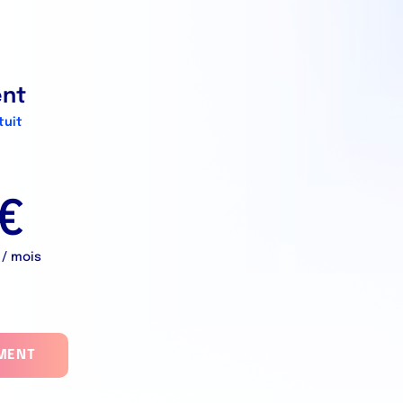
nt
tuit
 €
 / mois
MENT