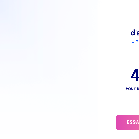
d
+ 7
4
Pour 6
ESS